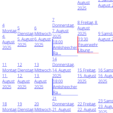
August
August 
2025
7
8
Freitag, 8.
4
Donnerstag,
5
6
August
Montag,
7. August
Dienstag,
Mittwoch,
2025
9
Samsta
4.
2025
5. August
6. August
19:30
August 
August
18:00
2025
2025
Feuerwehr
2025
Amlisheecher
Übung ...
Ra ...
14
11
12
13
Donnerstag,
Montag,
Dienstag,
Mittwoch,
14. August
15
Freitag,
16
Sams
11.
12.
13.
2025
15. August
16. Aug
August
August
August
18:00
2025
2025
2025
2025
2025
Amlisheecher
Ra ...
21
23
Sams
18
19
20
Donnerstag,
22
Freitag,
23. Aug
Montag,
Dienstag,
Mittwoch,
21. August
22. August
2025