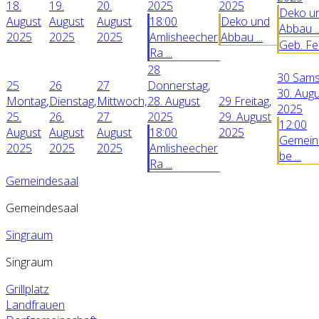
18.
19.
20.
2025
2025
Deko u
August
August
August
18:00
Deko und
Abbau ..
2025
2025
2025
Amlisheecher
Abbau ...
Geb. Fe
Ra ...
28
30
Sams
25
26
27
Donnerstag,
30. Aug
Montag,
Dienstag,
Mittwoch,
28. August
29
Freitag,
2025
25.
26.
27.
2025
29. August
12:00
August
August
August
18:00
2025
Gemein
2025
2025
2025
Amlisheecher
be ...
Ra ...
Gemeindesaal
Gemeindesaal
Singraum
Singraum
Grillplatz
Landfrauen