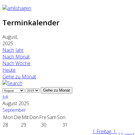
Terminkalender
August,
2025
Nach Jahr
Nach Monat
Nach Woche
Heute
Gehe zu Monat
Gehe zu Monat
Juli
August 2025
September
Mon
Die
Mit
Don
Fre
Sam
Son
28
29
30
31
1
Freitag, 1.
2
Samsta