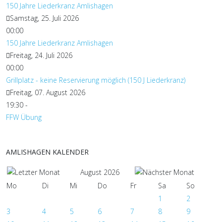
150 Jahre Liederkranz Amlishagen
Samstag, 25. Juli 2026
00:00
150 Jahre Liederkranz Amlishagen
Freitag, 24. Juli 2026
00:00
Grillplatz - keine Reservierung möglich (150 J Liederkranz)
Freitag, 07. August 2026
19:30
-
FFW Übung
AMLISHAGEN KALENDER
August 2026
Mo
Di
Mi
Do
Fr
Sa
So
1
2
3
4
5
6
7
8
9