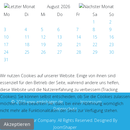
August 2026
Mo
Di
Mi
Do
Fr
Sa
So
1
2
3
4
5
6
7
8
9
10
11
12
13
14
15
16
17
18
19
20
21
22
23
24
25
26
27
28
29
30
31
Wir nutzen Cookies auf unserer Website. Einige von ihnen sind
essenziell für den Betrieb der Seite, während andere uns helfen,
diese Website und die Nutzererfahrung zu verbessern (Tracking
Cookies). Sie können selbst entscheiden, ob Sie die Cookies zulassen
©
2019 www.amlishagen.de
Impressum
möchten. Bitte beachten Sie, dass bei einer Ablehnung womöglich
Datenschutz
nicht mehr alle Funktionalitäten der Seite zur Verfügung stehen.
© 2026 Your Company. All Rights Reserved. Designed By
Akzeptieren
JoomShaper