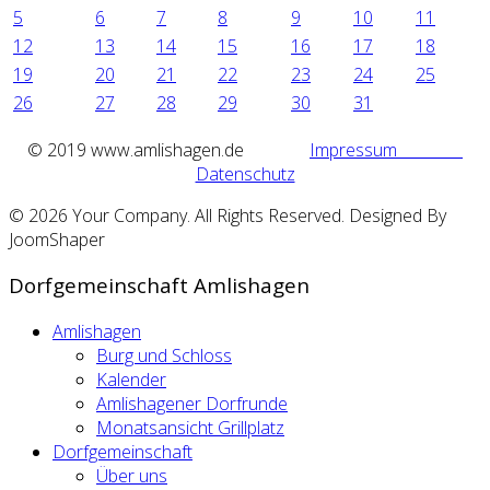
5
6
7
8
9
10
11
12
13
14
15
16
17
18
19
20
21
22
23
24
25
26
27
28
29
30
31
©
2019 www.amlishagen.de
Impressum
Datenschutz
© 2026 Your Company. All Rights Reserved. Designed By
JoomShaper
Dorfgemeinschaft Amlishagen
Amlishagen
Burg und Schloss
Kalender
Amlishagener Dorfrunde
Monatsansicht Grillplatz
Dorfgemeinschaft
Über uns