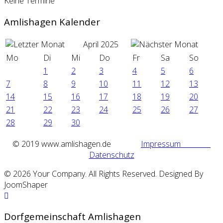
Keine Termine
Amlishagen Kalender
April 2025
Mo
Di
Mi
Do
Fr
Sa
So
1
2
3
4
5
6
7
8
9
10
11
12
13
14
15
16
17
18
19
20
21
22
23
24
25
26
27
28
29
30
©
2019 www.amlishagen.de
Impressum
Datenschutz
© 2026 Your Company. All Rights Reserved. Designed By
JoomShaper
Dorfgemeinschaft Amlishagen