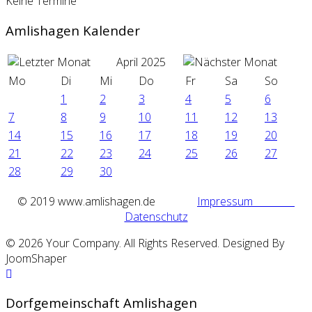
Keine Termine
Amlishagen Kalender
April 2025
Mo
Di
Mi
Do
Fr
Sa
So
1
2
3
4
5
6
7
8
9
10
11
12
13
14
15
16
17
18
19
20
21
22
23
24
25
26
27
28
29
30
©
2019 www.amlishagen.de
Impressum
Datenschutz
© 2026 Your Company. All Rights Reserved. Designed By
JoomShaper
Dorfgemeinschaft Amlishagen