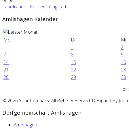
00:00
Landfrauen - Kirchenf. Gagstatt
Amlishagen Kalender
Mo
Di
Mi
1
2
7
8
9
14
15
16
21
22
23
28
29
30
©
© 2026 Your Company. All Rights Reserved. Designed By Joo
Dorfgemeinschaft Amlishagen
Amlishagen