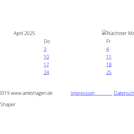
April 2025
Do
Fr
3
4
10
11
17
18
24
25
2019 www.amlishagen.de
Impressum
Datensch
mShaper