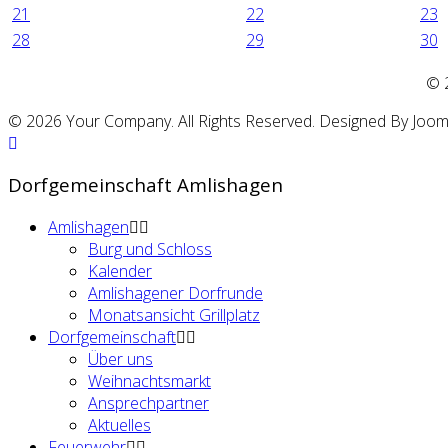
21
22
23
28
29
30
©
© 2026 Your Company. All Rights Reserved. Designed By Joo
Dorfgemeinschaft Amlishagen
Amlishagen
Burg und Schloss
Kalender
Amlishagener Dorfrunde
Monatsansicht Grillplatz
Dorfgemeinschaft
Über uns
Weihnachtsmarkt
Ansprechpartner
Aktuelles
Feuerwehr