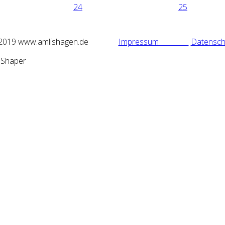
24
25
2019 www.amlishagen.de
Impressum
Datensch
mShaper