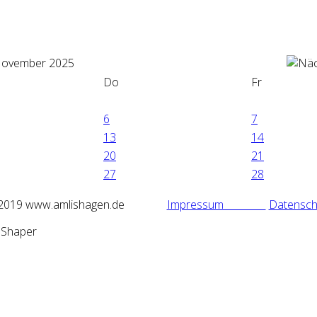
ovember 2025
Do
Fr
6
7
13
14
20
21
27
28
2019 www.amlishagen.de
Impressum
Datensch
mShaper