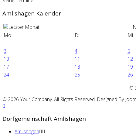
Keine Termine
Amlishagen Kalender
N
Mo
Di
Mi
3
4
5
10
11
12
17
18
19
24
25
26
©
© 2026 Your Company. All Rights Reserved. Designed By Joo
Dorfgemeinschaft Amlishagen
Amlishagen