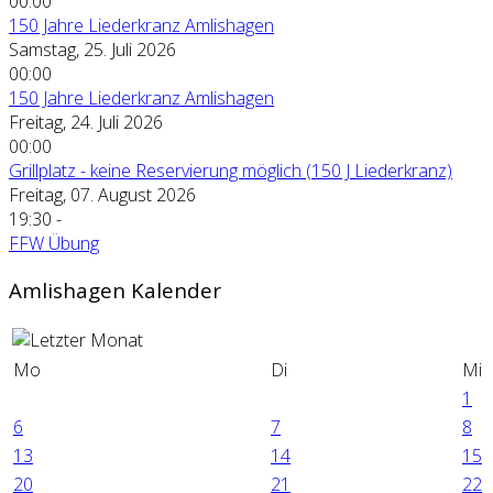
00:00
150 Jahre Liederkranz Amlishagen
Samstag, 25. Juli 2026
00:00
150 Jahre Liederkranz Amlishagen
Freitag, 24. Juli 2026
00:00
Grillplatz - keine Reservierung möglich (150 J Liederkranz)
Freitag, 07. August 2026
19:30
-
FFW Übung
Amlishagen Kalender
Mo
Di
Mi
1
6
7
8
13
14
15
20
21
22