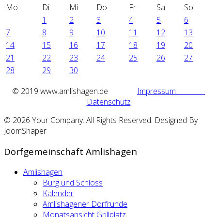
Mo
Di
Mi
Do
Fr
Sa
So
1
2
3
4
5
6
7
8
9
10
11
12
13
14
15
16
17
18
19
20
21
22
23
24
25
26
27
28
29
30
©
2019 www.amlishagen.de
Impressum
Datenschutz
© 2026 Your Company. All Rights Reserved. Designed By
JoomShaper
Dorfgemeinschaft Amlishagen
Amlishagen
Burg und Schloss
Kalender
Amlishagener Dorfrunde
Monatsansicht Grillplatz