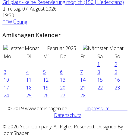
Grillplatz - keine Reservierung möglich (150 J Liederkranz)
Freitag, 07. August 2026
19:30
-
FFW Übung
Amlishagen Kalender
Februar 2025
Mo
Di
Mi
Do
Fr
Sa
So
1
2
3
4
5
6
7
8
9
10
11
12
13
14
15
16
17
18
19
20
21
22
23
24
25
26
27
28
©
2019 www.amlishagen.de
Impressum
Datenschutz
© 2026 Your Company. All Rights Reserved. Designed By
JoomShaper