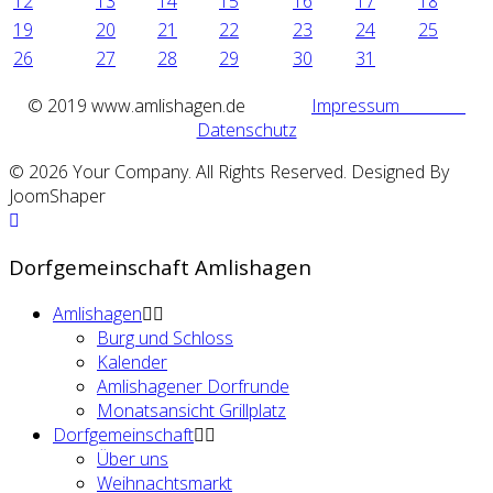
12
13
14
15
16
17
18
19
20
21
22
23
24
25
26
27
28
29
30
31
©
2019 www.amlishagen.de
Impressum
Datenschutz
© 2026 Your Company. All Rights Reserved. Designed By
JoomShaper
Dorfgemeinschaft Amlishagen
Amlishagen
Burg und Schloss
Kalender
Amlishagener Dorfrunde
Monatsansicht Grillplatz
Dorfgemeinschaft
Über uns
Weihnachtsmarkt