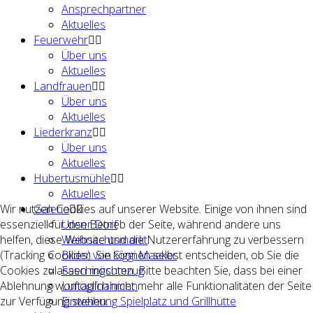
Ansprechpartner
Aktuelles
Feuerwehr
Über uns
Aktuelles
Landfrauen
Über uns
Aktuelles
Liederkranz
Über uns
Aktuelles
Hubertusmühle
Aktuelles
Galerie
Wir nutzen Cookies auf unserer Website. Einige von ihnen sind
Unser Dorf
essenziell für den Betrieb der Seite, während andere uns
Weihnachtsmarkt
helfen, diese Website und die Nutzererfahrung zu verbessern
Bilder von Siggi Maeker
(Tracking Cookies). Sie können selbst entscheiden, ob Sie die
Faschingsumzug
Cookies zulassen möchten. Bitte beachten Sie, dass bei einer
Luftaufnahmen
Ablehnung womöglich nicht mehr alle Funktionalitäten der Seite
Einweihung Spielplatz und Grillhütte
zur Verfügung stehen.