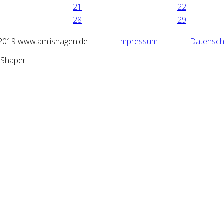
21
22
28
29
2019 www.amlishagen.de
Impressum
Datensch
mShaper