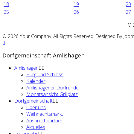
18
19
20
25
26
27
©
© 2026 Your Company. All Rights Reserved. Designed By Joo
Dorfgemeinschaft Amlishagen
Amlishagen
Burg und Schloss
Kalender
Amlishagener Dorfrunde
Monatsansicht Grillplatz
Dorfgemeinschaft
Über uns
Weihnachtsmarkt
Ansprechpartner
Aktuelles
Feuerwehr